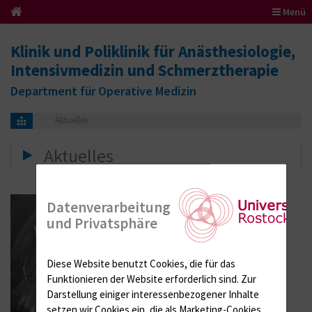
Menü
Klinik und Poliklinik für Anästhesiologie,
Intensivmedizin und Schmerztherapie
Department für Operative Medizin
Aktuelles
Aktuelles
Datenverarbeitung
und Privatsphäre
Diese Website benutzt Cookies, die für das
Funktionieren der Website erforderlich sind.
Zur
Darstellung einiger interessenbezogener Inhalte
setzen wir Cookies ein, die als Marketing-Cookies