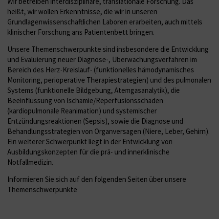
Wir betreiben interdisziplinäre, translationale Forschung. Das
heißt, wir wollen Erkenntnisse, die wir in unseren
Grundlagenwissenschaftlichen Laboren erarbeiten, auch mittels
klinischer Forschung ans Patientenbett bringen.
Unsere Themenschwerpunkte sind insbesondere die Entwicklung
und Evaluierung neuer Diagnose-, Überwachungsverfahren im
Bereich des Herz-Kreislauf- (funktionelles hämodynamisches
Monitoring, perioperative Therapiestrategien) und des pulmonalen
Systems (funktionelle Bildgebung, Atemgasanalytik), die
Beeinflussung von Ischämie/Reperfusionsschäden
(kardiopulmonale Reanimation) und systemischer
Entzündungsreaktionen (Sepsis), sowie die Diagnose und
Behandlungsstrategien von Organversagen (Niere, Leber, Gehirn).
Ein weiterer Schwerpunkt liegt in der Entwicklung von
Ausbildungskonzepten für die prä- und innerklinische
Notfallmedizin.
Informieren Sie sich auf den folgenden Seiten über unsere
Themenschwerpunkte