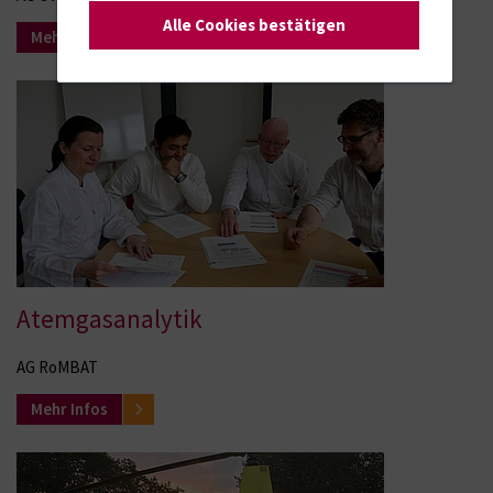
Alle Cookies bestätigen
Mehr Infos
Atemgasanalytik
AG RoMBAT
Mehr Infos