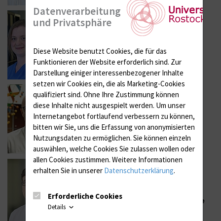
Datenverarbeitung
und Privatsphäre
Dr. med. Amelie Zitzmann
+49 (0)381 494 146445
Diese Website benutzt Cookies, die für das
amelie.zitzmann@med.uni-rostock.de
Funktionieren der Website erforderlich sind.
Zur
Darstellung einiger interessenbezogener Inhalte
setzen wir Cookies ein, die als Marketing-Cookies
qualifiziert sind. Ohne Ihre Zustimmung können
PD Dr. med. habil. Gerd Klinkmann
diese Inhalte nicht ausgespielt werden.
Um unser
Clinician Scientist
Internetangebot fortlaufend verbessern zu können,
+49 (0)381 494 146494
bitten wir Sie, uns die Erfassung von anonymisierten
gerd.klinkmann@med.uni-rostock.de
Nutzungsdaten zu ermöglichen.
Sie können einzeln
PubMed
auswählen, welche Cookies Sie zulassen wollen oder
allen Cookies zustimmen. Weitere Informationen
erhalten Sie in unserer
Datenschutzerklärung
.
PD Dr. med. Benjamin Löser
+49 (0)381 494 14634
Erforderliche Cookies
benjamin.loeser@med.uni-rostock.de
Details