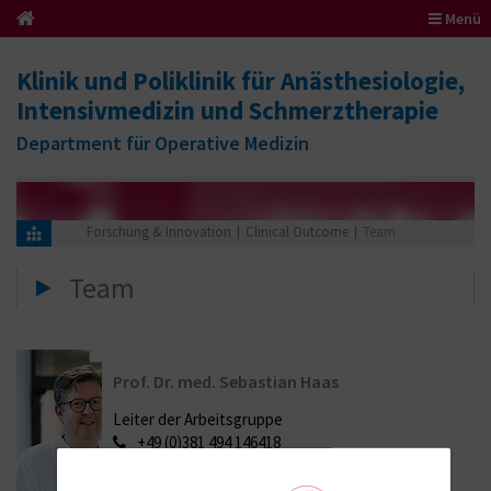
Menü
Klinik und Poliklinik für Anästhesiologie,
Intensivmedizin und Schmerztherapie
Department für Operative Medizin
Forschung & Innovation
Clinical Outcome
Team
Team
Prof. Dr. med. Sebastian Haas
Leiter der Arbeitsgruppe
+49 (0)381 494 146418
sebastian.haas@med.uni-rostock.de